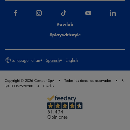
#awlab
#playwithstyle
Language:
Italian
Spanish
English
Copyright © 2026 Compar SpA
Todos los derechos reservados
P.
IVA 00362520280
Credits
51.494
Opiniones