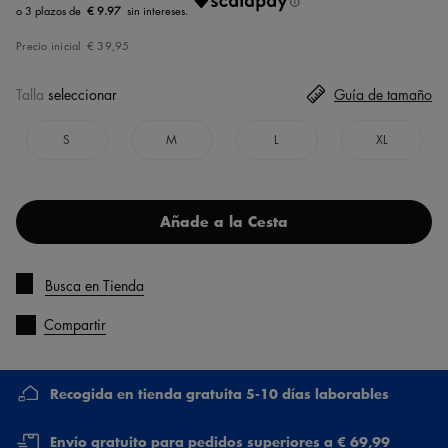
€ 9.97
Precio inicial
€ 39,95
Talla
seleccionar
Guía de tamaño
S
M
L
XL
Añade a la Cesta
Busca en Tienda
Compartir
Recogida en tienda gratuita 5-10 días laborables
Envío gratuito para pedidos superiores a € 69,99