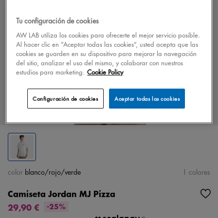
Tu configuración de cookies
AW LAB utiliza los cookies para ofrecerte el mejor servicio posible.
Al hacer clic en “Aceptar todas las cookies”, usted acepta que las
cookies se guarden en su dispositivo para mejorar la navegación
del sitio, analizar el uso del mismo, y colaborar con nuestros
estudios para marketing.
Cookie Policy
Configuración de cookies
Aceptar todas las cookies
color
blanco/rojo/verde
1 colores
Camiseta Jordan MJ Pizza
29,90 €
-25%