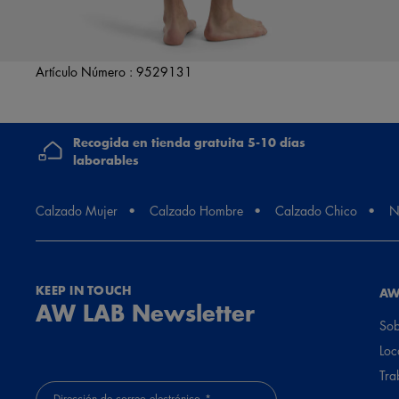
Artículo Número :
9529131
Recogida en tienda gratuita 5-10 días
laborables
Calzado Mujer
Calzado Hombre
Calzado Chico
N
KEEP IN TOUCH
AW
AW LAB Newsletter
Sob
Loc
Tra
Dirección de correo electrónico