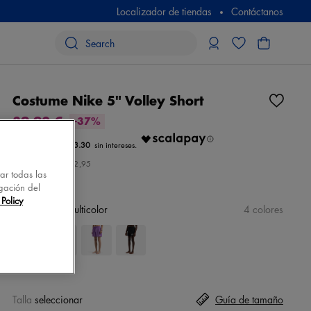
Localizador de tiendas
Contáctanos
Costume Nike 5" Volley Short
39,90 €
-37%
€ 13.30
Precio inicial
€ 62,95
tar todas las
gación del
Policy
color
negro/multicolor
4 colores
Talla
seleccionar
Guía de tamaño