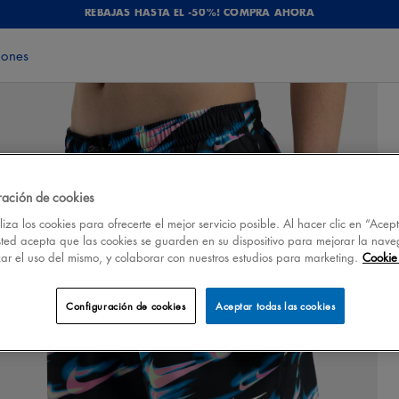
REBAJAS HASTA EL -50%! COMPRA AHORA
iones
ración de cookies
iza los cookies para ofrecerte el mejor servicio posible. Al hacer clic en “Acep
sted acepta que las cookies se guarden en su dispositivo para mejorar la nave
izar el uso del mismo, y colaborar con nuestros estudios para marketing.
Cookie 
Configuración de cookies
Aceptar todas las cookies