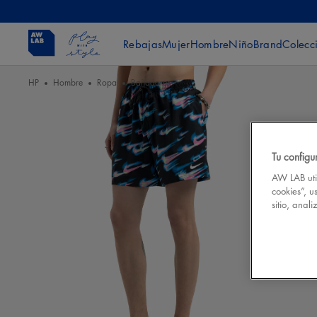
Rebajas
Mujer
Hombre
Niño
Brand
Colecc
HP
Hombre
Ropa
Bañadores
Tu configu
AW LAB util
cookies”, u
sitio, anal