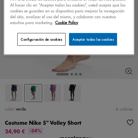
Al hacer clic en “Aceptar todas las cookies”, usted acepta que las
cookies se guarden en su dispositivo para mejorar la navegación
del sitio, analizar el uso del mismo, y colaborar con nuestros
estudios para marketing.
Cookie Policy
Configuración de cookies
Aceptar todas las cookies
color
verde
4 colores
Costume Nike 5" Volley Short
24,90 €
-34%