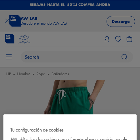
REBAJAS HASTA EL -50%! COMPRA AHORA
AW LAB
Descarga
Descubre el mundo AW LAB
HP
Hombre
Ropa
Bañadores
Tu configuración de cookies
AW LAB utiliza los cookies para ofrecerte el mejor servicio posible.