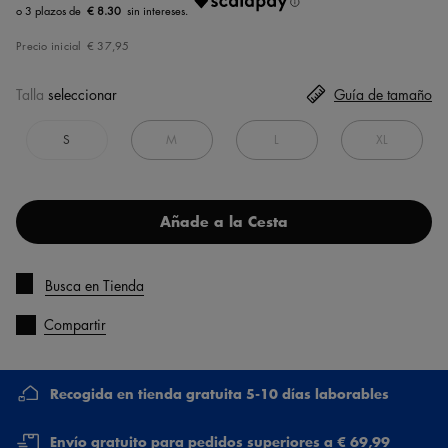
€ 8.30
Precio inicial
€ 37,95
Talla
seleccionar
Guía de tamaño
S
M
L
XL
Añade a la Cesta
Busca en Tienda
Compartir
Recogida en tienda gratuita 5-10 días laborables
Envío gratuito para pedidos superiores a € 69,99