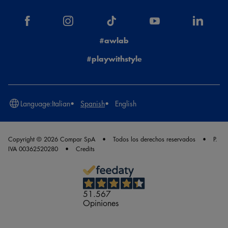
#awlab
#playwithstyle
Language:
Italian
Spanish
English
Copyright © 2026 Compar SpA
Todos los derechos reservados
P.
IVA 00362520280
Credits
51.567
Opiniones