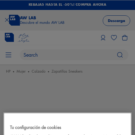
REBAJAS HASTA EL -50%! COMPRA AHORA
AW LAB
Descarga
Descubre el mundo AW LAB
HP
Mujer
Calzado
Zapatillas Sneakers
Tu configuración de cookies