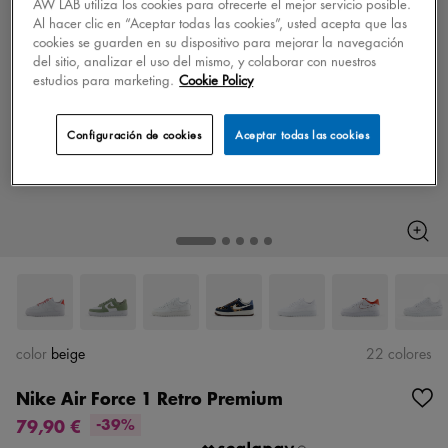
AW LAB utiliza los cookies para ofrecerte el mejor servicio posible.
Al hacer clic en “Aceptar todas las cookies”, usted acepta que las
cookies se guarden en su dispositivo para mejorar la navegación
del sitio, analizar el uso del mismo, y colaborar con nuestros
estudios para marketing.
Cookie Policy
Configuración de cookies
Aceptar todas las cookies
color
beige
22 colores
Nike Air Force 1 Retro Premium
79,90 €
-39%