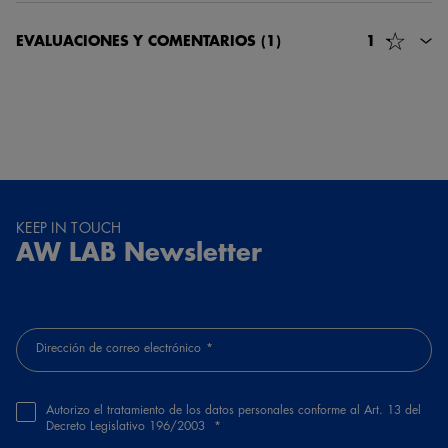
EVALUACIONES Y COMENTARIOS
(1)
1
52019, Fina Muñoz
Hace 3 años
Calza pequeña y estrecha , mejor comprovar numero europeo
KEEP IN TOUCH
AW LAB Newsletter
Dirección de correo electrónico
Autorizo el tratamiento de los datos personales conforme al Art. 13 del
Decreto Legislativo 196/2003