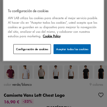
Tu configuración de cookies
AW LAB utiliza los cookies para ofrecerte el mejor servicio posible.
Al hacer clic en “Aceptar todas las cookies”, usted acepta que las
cookies se guarden en su dispositivo para mejorar la navegación
del sitio, analizar el uso del mismo, y colaborar con nuestros
estudios para marketing.
Cookie Policy
Configuración de cookies
Aceptar todas las cookies
color
verde/blanco
9 colores
Camiseta Vans Left Chest Logo
16,90 €
-32%