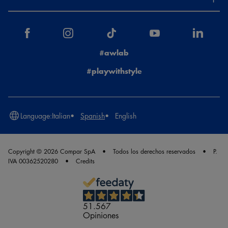
#awlab
#playwithstyle
Language:
Italian
Spanish
English
Copyright © 2026 Compar SpA
Todos los derechos reservados
P.
IVA 00362520280
Credits
51.567
Opiniones