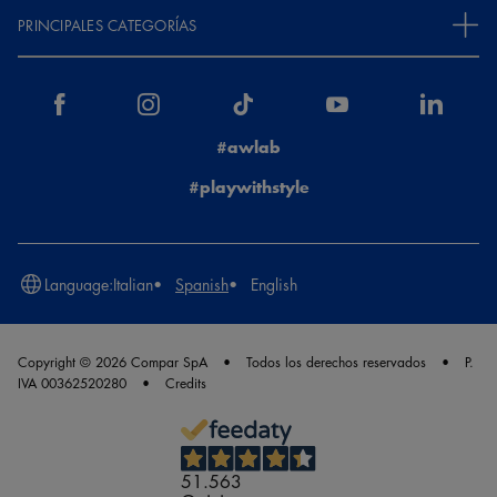
PRINCIPALES CATEGORÍAS
#awlab
#playwithstyle
Language:
Italian
Spanish
English
Copyright © 2026 Compar SpA
Todos los derechos reservados
P.
IVA 00362520280
Credits
51.563