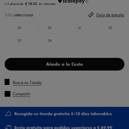
€ 18.33
Talla
seleccionar
Guía de tamaño
29
30
31
32
33
34
Añade a la Cesta
Busca en Tienda
Compartir
Recogida en tienda gratuita 5-10 días laborables
Envío gratuito para pedidos superiores a € 69,99