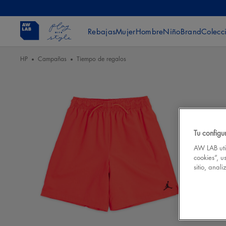
Rebajas
Mujer
Hombre
Niño
Brand
Colecc
HP
Campañas
Tiempo de regalos
Tu configu
AW LAB util
cookies”, u
sitio, anal