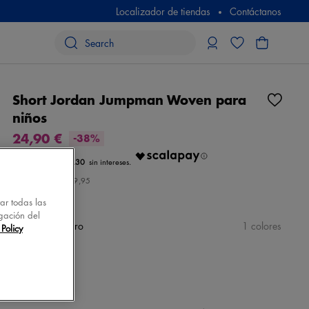
Localizador de tiendas
Contáctanos
Short Jordan Jumpman Woven para
niños
24,90 €
-38%
€ 8.30
Precio inicial
€ 39,95
tar todas las
gación del
color
rojo/negro
1 colores
Policy