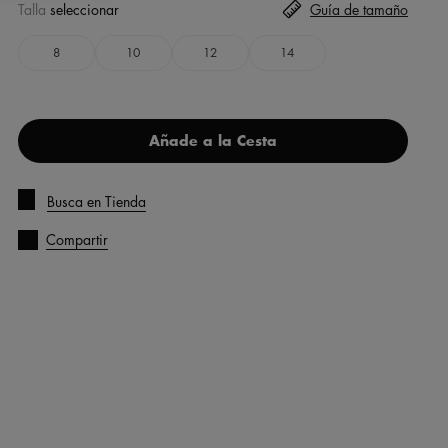
Talla
seleccionar
Guía de tamaño
8
10
12
14
Añade a la Cesta
Busca en Tienda
Compartir