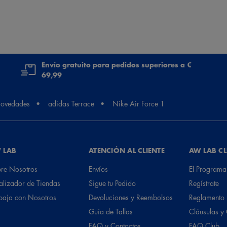
Envío gratuito para pedidos superiores a €
69,99
ovedades
adidas Terrace
Nike Air Force 1
 LAB
ATENCIÓN AL CLIENTE
AW LAB C
re Nosotros
Envíos
El Programa
alizador de Tiendas
Sigue tu Pedido
Regístrate
baja con Nosotros
Devoluciones y Reembolsos
Reglamento
Guía de Tallas
Cláusulas y
FAQ y Contactos
FAQ Club