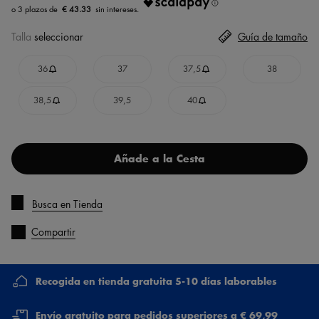
€ 43.33
Talla
seleccionar
Guía de tamaño
36
37
37,5
38
38,5
39,5
40
Añade a la Cesta
Busca en Tienda
Compartir
Recogida en tienda gratuita 5-10 días laborables
Envío gratuito para pedidos superiores a € 69,99