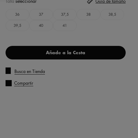
Talla
seleccionar
Guía de tamaño
36
37
37,5
38
38,5
39,5
40
41
Añade a la Cesta
Busca en Tienda
Compartir