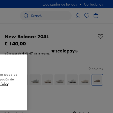
Localizador de tiendas
Contáctanos
New Balance 204L
€ 140,00
€ 46.67
color
marròn
9 colores
tar todas las
gación del
Policy