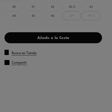
40
41
42
42,5
43
44
45
46
47
47,5
Añade a la Cesta
Busca en Tienda
Compartir