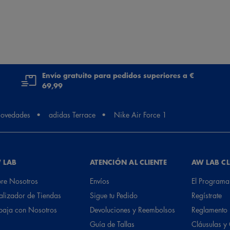
Envío gratuito para pedidos superiores a €
69,99
ovedades
adidas Terrace
Nike Air Force 1
 LAB
ATENCIÓN AL CLIENTE
AW LAB C
re Nosotros
Envíos
El Programa
alizador de Tiendas
Sigue tu Pedido
Regístrate
baja con Nosotros
Devoluciones y Reembolsos
Reglamento
Guía de Tallas
Cláusulas y