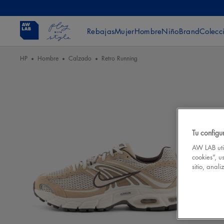
Rebajas
Mujer
Hombre
Niño
Brand
Colecc
HP
Hombre
Calzado
Retro Running
Tu configu
AW LAB util
cookies”, u
sitio, anal