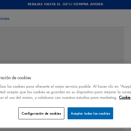
REBAJAS HASTA EL -50%! COMPRA AHORA
iones
ración de cookies
iza los cookies para ofrecerte el mejor servicio posible. Al hacer clic en “Acep
sted acepta que las cookies se guarden en su dispositivo para mejorar la nave
izar el uso del mismo, y colaborar con nuestros estudios para marketing.
Cookie 
Configuración de cookies
Aceptar todas las cookies