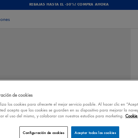
REBAJAS HASTA EL -50%! COMPRA AHORA
iones
ración de cookies
iza los cookies para ofrecerte el mejor servicio posible. Al hacer clic en “Acep
sted acepta que las cookies se guarden en su dispositivo para mejorar la nave
izar el uso del mismo, y colaborar con nuestros estudios para marketing.
Cookie 
Configuración de cookies
Aceptar todas las cookies