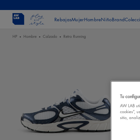
Rebajas
Mujer
Hombre
Niño
Brand
Colecc
HP
Hombre
Calzado
Retro Running
Tu configu
AW LAB util
cookies”, u
sitio, anal