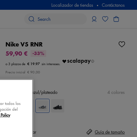
Localizador de tiendas
Contáctanos
Nike V5 RNR
59,90 €
-33%
€ 19.97
Precio inicial
€ 90,00
color
blanco/azul/plateado
4 colores
tar todas las
gación del
Policy
Talla
seleccionar
Guía de tamaño