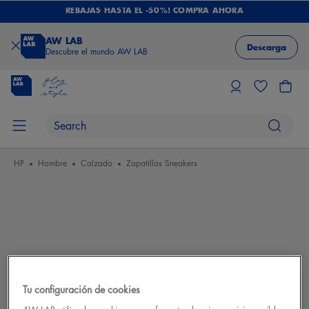
REBAJAS HASTA EL -50%! COMPRA AHORA
AW LAB
Descarga
Descubre el mundo AW LAB
HP
Hombre
Calzado
Zapatillas Sneakers
Tu configuración de cookies