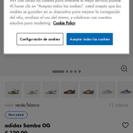
AW LAB utiliza los cookies para ofrecerte el mejor servicio posible.
Al hacer clic en “Aceptar todas las cookies”, usted acepta que las
cookies se guarden en su dispositivo para mejorar la navegación
del sitio, analizar el uso del mismo, y colaborar con nuestros
estudios para marketing.
Cookie Policy
Configuración de cookies
Aceptar todas las cookies
color
verde/blanco
12 colores
Novedad
adidas Samba OG
€ 120,00