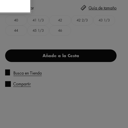
Talla
seleccionar
Guía de tamaño
40
41 1/3
42
42 2/3
43 1/3
44
45 1/3
46
Añade a la Cesta
Busca en Tienda
Compartir