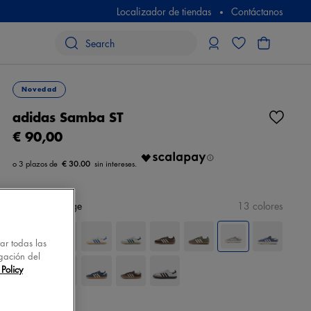
Localizador de tiendas
Contáctanos
Novedad
adidas Samba ST
€ 90,00
€ 30.00
color
gris/beige
13 colores
tar todas las
gación del
Policy