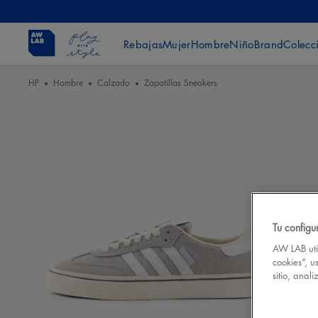
Rebajas
Mujer
Hombre
Niño
Brand
Colecc
HP
Hombre
Calzado
Zapatillas Sneakers
Tu configu
AW LAB util
cookies”, u
sitio, anal