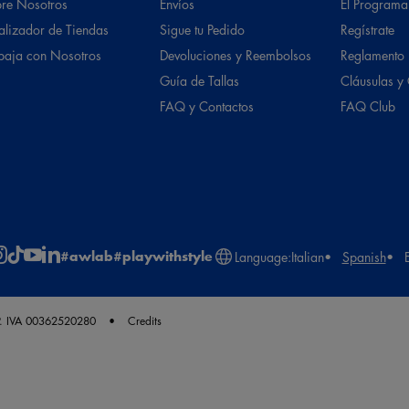
re Nosotros
Envíos
El Programa
alizador de Tiendas
Sigue tu Pedido
Regístrate
baja con Nosotros
Devoluciones y Reembolsos
Reglamento
Guía de Tallas
Cláusulas y
FAQ y Contactos
FAQ Club
#awlab
#playwithstyle
Language:
Italian
Spanish
. IVA 00362520280
Credits