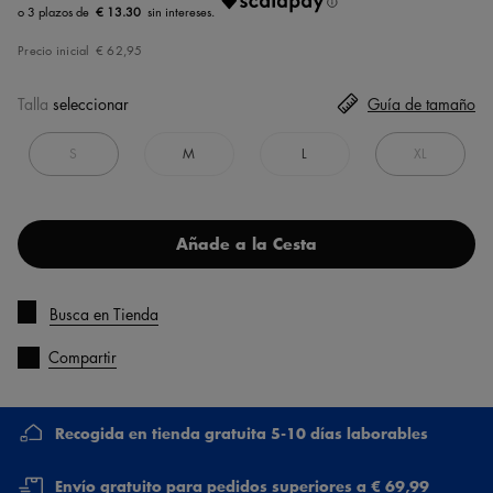
€ 13.30
Precio inicial
€ 62,95
Talla
seleccionar
Guía de tamaño
S
M
L
XL
Añade a la Cesta
Busca en Tienda
Compartir
Recogida en tienda gratuita 5-10 días laborables
Envío gratuito para pedidos superiores a € 69,99