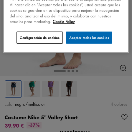
Al hacer clic en “Aceptar todas las cookies”, usted acepta que las
cookies se guarden en su dispositivo para mejorar la navegación
del sitio, analizar el uso del mismo, y colaborar con nuestros
estudios para marketing.
Cookie Policy
Configuración de cookies
Aceptar todas las cookies
color
negro/multicolor
4 colores
Costume Nike 5" Volley Short
39,90 €
-37%