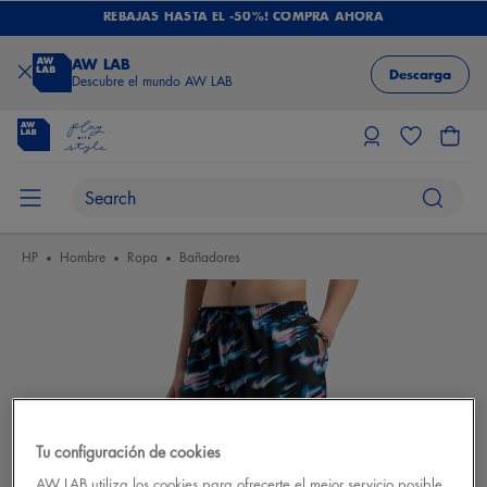
REBAJAS HASTA EL -50%! COMPRA AHORA
AW LAB
Descarga
Descubre el mundo AW LAB
HP
Hombre
Ropa
Bañadores
Tu configuración de cookies
AW LAB utiliza los cookies para ofrecerte el mejor servicio posible.