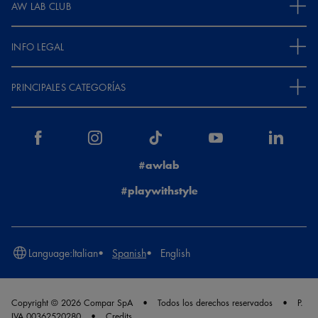
AW LAB CLUB
INFO LEGAL
PRINCIPALES CATEGORÍAS
#awlab
#playwithstyle
Language:
Italian
Spanish
English
Copyright © 2026 Compar SpA
Todos los derechos reservados
P.
IVA 00362520280
Credits