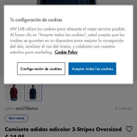
Tu configuración de cookies
AW LAB utiliza los cookies para ofrecerte el mejor servicio posible.
Al hacer clic en “Aceptar todas las cookies”, usted acepta que las
cookies se guarden en su dispositivo para mejorar la navegación
del sitio, analizar el uso del mismo, y colaborar con nuestros
estudios para marketing.
Cookie Policy
Configuración de cookies
Aceptar todas las cookies
color
azul/blanco
2 colores
Novedad
Camiseta adidas adicolor 3-Stripes Oversized
€ 34,95