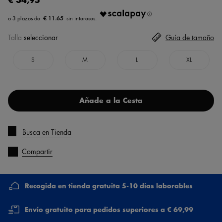
€ 11.65
Talla
seleccionar
Guía de tamaño
S
M
L
XL
Añade a la Cesta
Busca en Tienda
Compartir
Recogida en tienda gratuita 5-10 días laborables
Envío gratuito para pedidos superiores a € 69,99