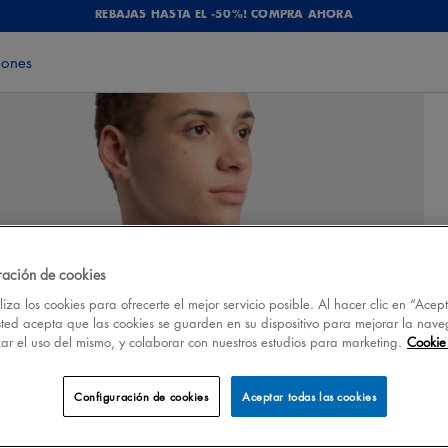
REBAJAS HASTA EL -50%! COMPRA AHORA
iones
ración de cookies
iza los cookies para ofrecerte el mejor servicio posible. Al hacer clic en “Acep
sted acepta que las cookies se guarden en su dispositivo para mejorar la nave
izar el uso del mismo, y colaborar con nuestros estudios para marketing.
Cookie 
Configuración de cookies
Aceptar todas las cookies