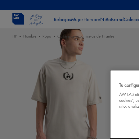
Rebajas
Mujer
Hombre
Niño
Brand
Colecc
HP
Hombre
Ropa
Camisetas y Camisetas de Tirantes
Tu configu
AW LAB util
cookies”, u
sitio, anal