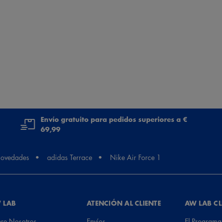
Envío gratuito para pedidos superiores a €
69,99
ovedades
adidas Terrace
Nike Air Force 1
 LAB
ATENCIÓN AL CLIENTE
AW LAB C
re Nosotros
Envíos
El Programa