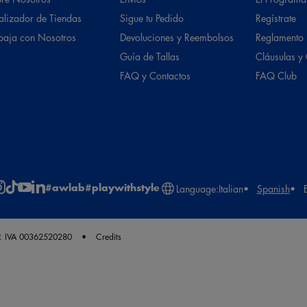
alizador de Tiendas
Sigue tu Pedido
Regístrate
baja con Nosotros
Devoluciones y Reembolsos
Reglamento
Guía de Tallas
Cláusulas y
FAQ y Contactos
FAQ Club
#awlab
#playwithstyle
Language:
Italian
Spanish
. IVA 00362520280
Credits