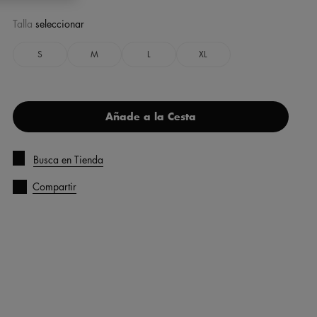
Talla
seleccionar
S
M
L
XL
Añade a la Cesta
Busca en Tienda
Compartir