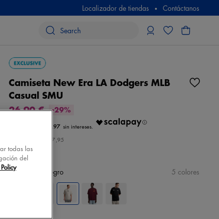
Localizador de tiendas
Contáctanos
Camiseta New Era LA Dodgers MLB
Casual SMU
26,90 €
-29%
€ 8.97
Precio inicial
€ 37,95
tar todas las
gación del
Policy
color
beige/negro
5 colores