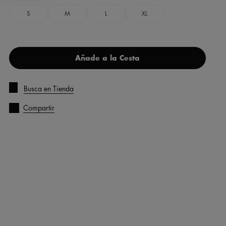
S
M
L
XL
Añade a la Cesta
Busca en Tienda
Compartir