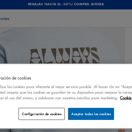
REBAJAS HASTA EL -50%! COMPRA AHORA
iones
ración de cookies
iza los cookies para ofrecerte el mejor servicio posible. Al hacer clic en “Acep
sted acepta que las cookies se guarden en su dispositivo para mejorar la nave
izar el uso del mismo, y colaborar con nuestros estudios para marketing.
Cookie 
Configuración de cookies
Aceptar todas las cookies