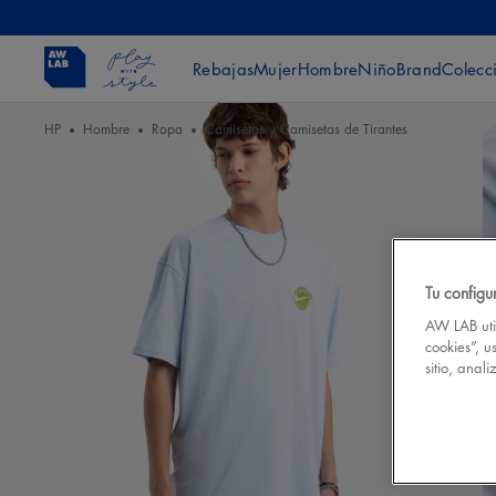
Rebajas
Mujer
Hombre
Niño
Brand
Colecc
HP
Hombre
Ropa
Camisetas y Camisetas de Tirantes
Tu configu
AW LAB util
cookies”, u
sitio, anal