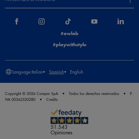
#awlab
#playwithstyle
Language:
Italian
Spanish
English
Copyright © 2026 Compar SpA
Todos los derechos reservados
P.
IVA 00362520280
Credits
51.543
Opiniones