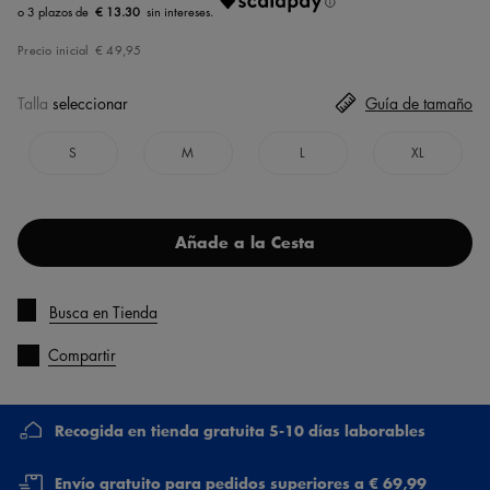
€ 13.30
Precio inicial
€ 49,95
Talla
seleccionar
Guía de tamaño
S
M
L
XL
Añade a la Cesta
Busca en Tienda
Compartir
Recogida en tienda gratuita 5-10 días laborables
Envío gratuito para pedidos superiores a € 69,99