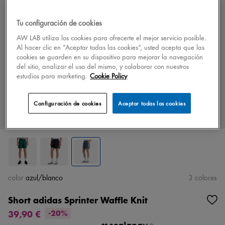
Tu configuración de cookies
AW LAB utiliza los cookies para ofrecerte el mejor servicio posible.
Al hacer clic en “Aceptar todas las cookies”, usted acepta que las
cookies se guarden en su dispositivo para mejorar la navegación
del sitio, analizar el uso del mismo, y colaborar con nuestros
estudios para marketing.
Cookie Policy
Configuración de cookies
Aceptar todas las cookies
color
azul/blanco
3 colores
Short adidas Sprinter Waffle Knit
39,90 €
-20%