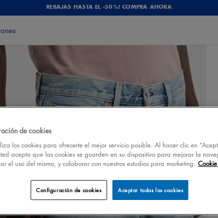
REBAJAS HASTA EL -50%! COMPRA AHORA
iones
ración de cookies
iza los cookies para ofrecerte el mejor servicio posible. Al hacer clic en “Acep
sted acepta que las cookies se guarden en su dispositivo para mejorar la nave
izar el uso del mismo, y colaborar con nuestros estudios para marketing.
Cookie 
Configuración de cookies
Aceptar todas las cookies