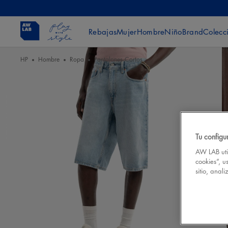
Rebajas
Mujer
Hombre
Niño
Brand
Colecc
HP
Hombre
Ropa
Pantalones Cortos
Tu configu
AW LAB util
cookies”, u
sitio, anal