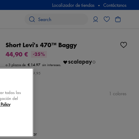
Localizador de tiendas
Contáctanos
Short Levi's 470™ Baggy
44,90 €
-25%
€ 14.97
Precio inicial
€ 59,95
tar todas las
color
azul
1 colores
gación del
Policy
Talla
seleccionar