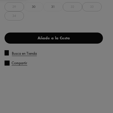
29
30
31
32
33
34
Añade a la Cesta
Busca en Tienda
Compartir