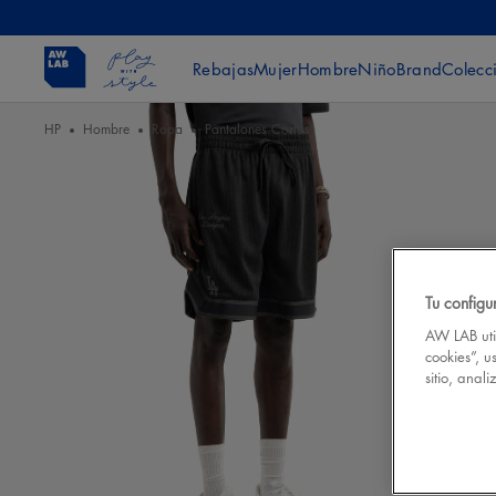
Rebajas
Mujer
Hombre
Niño
Brand
Colecc
HP
Hombre
Ropa
Pantalones Cortos
Tu configu
AW LAB util
cookies”, u
sitio, anal