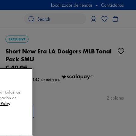
Localizador de tiendas
Contáctanos
Short New Era LA Dodgers MLB Tonal
Pack SMU
€ 49,95
€ 16.65
tar todas las
gación del
color
gris
2 colores
Policy