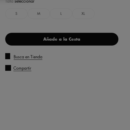
Talla
seleccionar
S
M
L
XL
Añade a la Cesta
Busca en Tienda
Compartir