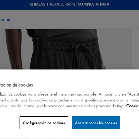
REBAJAS HASTA EL -50%! COMPRA AHORA
iones
ración de cookies
iza los cookies para ofrecerte el mejor servicio posible. Al hacer clic en “Acep
sted acepta que las cookies se guarden en su dispositivo para mejorar la nave
izar el uso del mismo, y colaborar con nuestros estudios para marketing.
Cookie 
Configuración de cookies
Aceptar todas las cookies