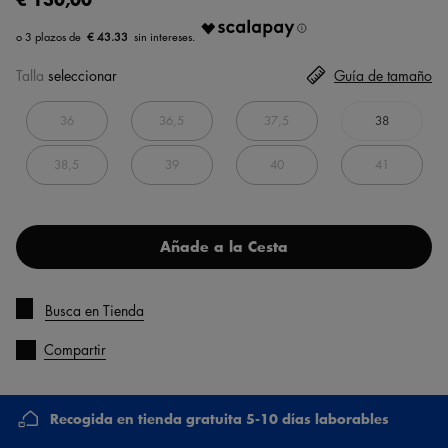
€ 43.33
Talla
seleccionar
Guía de tamaño
36
36,5
37,5
38
38,5
39
40
41
Añade a la Cesta
Busca en Tienda
Compartir
Recogida en tienda gratuita 5-10 días laborables