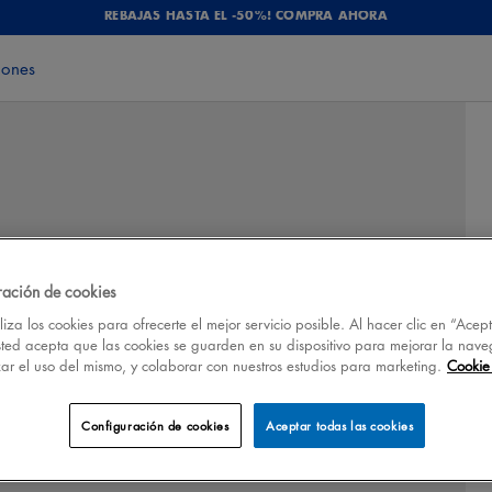
REBAJAS HASTA EL -50%! COMPRA AHORA
iones
ración de cookies
iza los cookies para ofrecerte el mejor servicio posible. Al hacer clic en “Acep
sted acepta que las cookies se guarden en su dispositivo para mejorar la nave
izar el uso del mismo, y colaborar con nuestros estudios para marketing.
Cookie 
Configuración de cookies
Aceptar todas las cookies