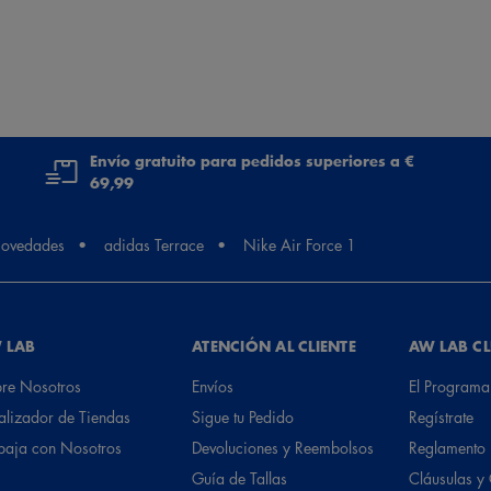
Envío gratuito para pedidos superiores a €
69,99
ovedades
adidas Terrace
Nike Air Force 1
 LAB
ATENCIÓN AL CLIENTE
AW LAB C
re Nosotros
Envíos
El Programa
alizador de Tiendas
Sigue tu Pedido
Regístrate
baja con Nosotros
Devoluciones y Reembolsos
Reglamento
Guía de Tallas
Cláusulas y