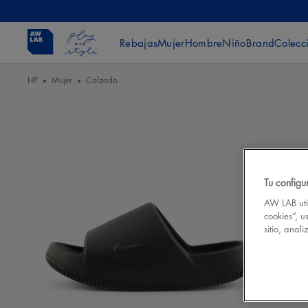
Rebajas
Mujer
Hombre
Niño
Brand
Colecc
HP
Mujer
Calzado
Tu configu
AW LAB util
cookies”, u
sitio, anal