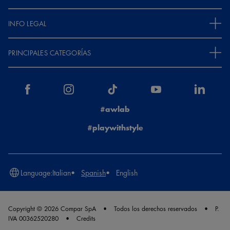
INFO LEGAL
PRINCIPALES CATEGORÍAS
#awlab
#playwithstyle
Language:
Italian
Spanish
English
Copyright © 2026 Compar SpA
Todos los derechos reservados
P.
IVA 00362520280
Credits