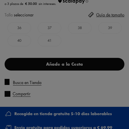
€ 50.00
Talla
seleccionar
Guía de tamaño
36
37
38
39
40
41
Añade a la Cesta
Busca en Tienda
Compartir
Recogida en tienda gratuita 5-10 días laborables
Envío gratuito para pedidos superiores a € 69,99