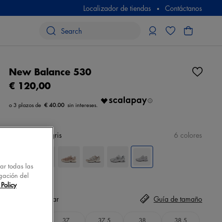
Localizador de tiendas
Contáctanos
New Balance 530
€ 120,00
€ 40.00
color
blanco/gris
6 colores
tar todas las
gación del
Policy
Talla
seleccionar
Guía de tamaño
36
37
37,5
38
38,5