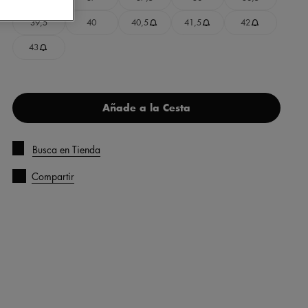
39,5
40
40,5
41,5
42
43
Añade a la Cesta
Busca en Tienda
Compartir