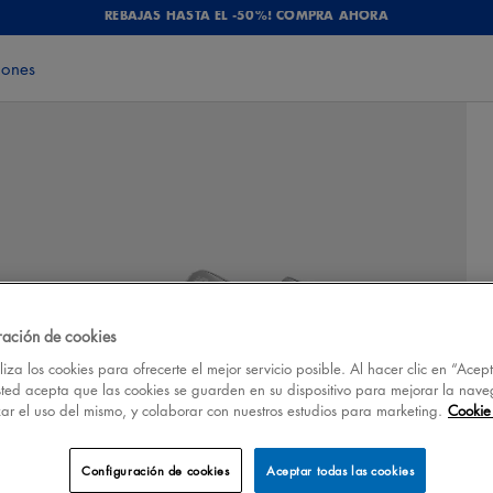
REBAJAS HASTA EL -50%! COMPRA AHORA
iones
ración de cookies
iza los cookies para ofrecerte el mejor servicio posible. Al hacer clic en “Acep
sted acepta que las cookies se guarden en su dispositivo para mejorar la nave
izar el uso del mismo, y colaborar con nuestros estudios para marketing.
Cookie 
Configuración de cookies
Aceptar todas las cookies