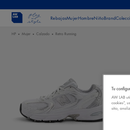
Rebajas
Mujer
Hombre
Niño
Brand
Colecc
HP
Mujer
Calzado
Retro Running
Tu configu
AW LAB util
cookies”, u
sitio, anal