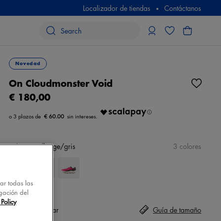
Localizador de tiendas
Contáctanos
Novedad
On Cloudmonster Void
€ 180,00
€ 60.00
color
rosa/beige/gris
3 colores
tar todas las
gación del
Policy
Talla
seleccionar
Guía de tamaño