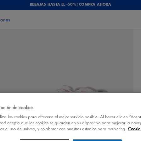
REBAJAS HASTA EL -50%! COMPRA AHORA
iones
ración de cookies
iza los cookies para ofrecerte el mejor servicio posible. Al hacer clic en “Acep
sted acepta que las cookies se guarden en su dispositivo para mejorar la nave
izar el uso del mismo, y colaborar con nuestros estudios para marketing.
Cookie 