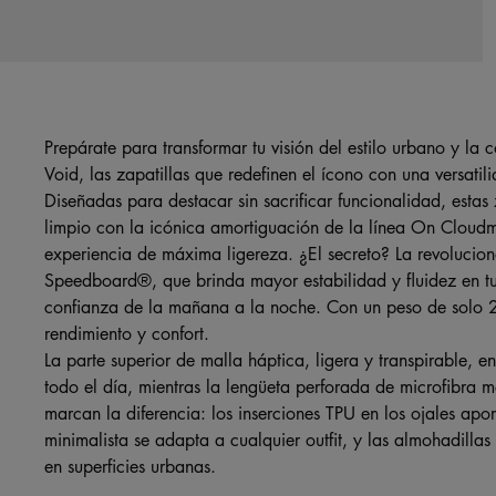
Prepárate para transformar tu visión del estilo urbano y l
Void, las zapatillas que redefinen el ícono con una versatil
Diseñadas para destacar sin sacrificar funcionalidad, esta
limpio con la icónica amortiguación de la línea On Cloudm
experiencia de máxima ligereza. ¿El secreto? La revolucio
Speedboard®, que brinda mayor estabilidad y fluidez en t
confianza de la mañana a la noche. Con un peso de solo 232
rendimiento y confort.
La parte superior de malla háptica, ligera y transpirable, e
todo el día, mientras la lengüeta perforada de microfibra m
marcan la diferencia: los inserciones TPU en los ojales ap
minimalista se adapta a cualquier outfit, y las almohadilla
en superficies urbanas.