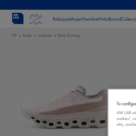
Rebajas
Mujer
Hombre
Niño
Brand
Colecc
HP
Mujer
Calzado
Retro Running
Tu configu
AW LAB util
cookies”, u
sitio, anal