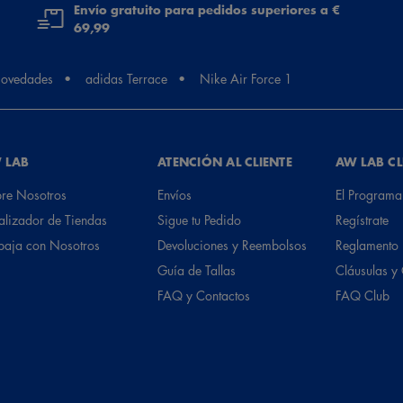
Envío gratuito para pedidos superiores a €
69,99
ovedades
adidas Terrace
Nike Air Force 1
 LAB
ATENCIÓN AL CLIENTE
AW LAB C
re Nosotros
Envíos
El Programa
alizador de Tiendas
Sigue tu Pedido
Regístrate
baja con Nosotros
Devoluciones y Reembolsos
Reglamento
Guía de Tallas
Cláusulas y
FAQ y Contactos
FAQ Club