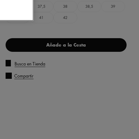
37
37,5
38
38,5
39
40
41
42
Añade a la Cesta
Busca en Tienda
Compartir