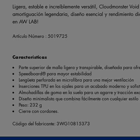
Ligera, estable e increíblemente versátil, Cloudmonster Voi
amortiguación legendaria, diseño esencial y rendimiento di
en AW LAB!
Artículo Número :
5019725
Características
Parte superior de malla ligera y transpirable, diseñada para of
Speedboard® para mayor estabilidad
Lengüeta perforada en microfibra para una mejor ventilación
Inserciones TPU en los ojales para un acabado moderno y sofis
Almohadillas de goma en la suela para un agarre y tracción ex
Diseño minimalista que combina fácilmente con cualquier estilo
Peso: 232 g
Cierre con cordones.
Código del fabricante: 3WG10815373