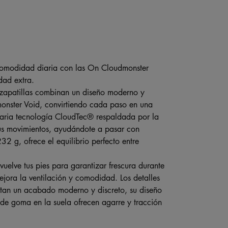
a comodidad diaria con las On Cloudmonster
idad extra.
s zapatillas combinan un diseño moderno y
onster Void, convirtiendo cada paso en una
naria tecnología CloudTec® respaldada por la
us movimientos, ayudándote a pasar con
 g, ofrece el equilibrio perfecto entre
nvuelve tus pies para garantizar frescura durante
ejora la ventilación y comodidad. Los detalles
ortan un acabado moderno y discreto, su diseño
s de goma en la suela ofrecen agarre y tracción