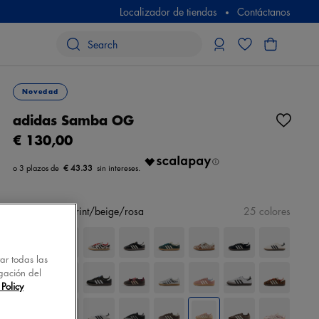
Localizador de tiendas
Contáctanos
Novedad
adidas Samba OG
€ 130,00
€ 43.33
color
animal print/beige/rosa
25 colores
tar todas las
gación del
Policy