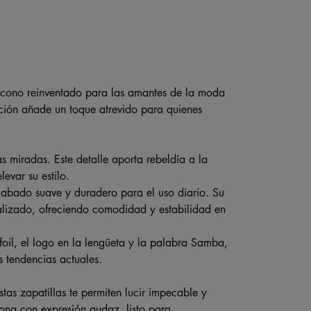
cono reinventado para las amantes de la moda
dición añade un toque atrevido para quienes
as miradas. Este detalle aporta rebeldía a la
evar su estilo.
cabado suave y duradero para el uso diario. Su
alizado, ofreciendo comodidad y estabilidad en
foil, el logo en la lengüeta y la palabra Samba,
s tendencias actuales.
tas zapatillas te permiten lucir impecable y
iona con expresión audaz, listo para