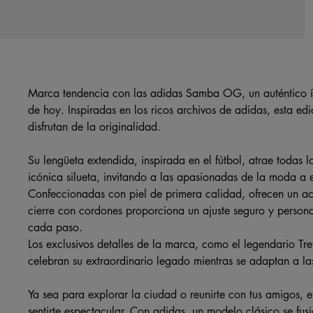
Marca tendencia con las adidas Samba OG, un auténtico í
de hoy. Inspiradas en los ricos archivos de adidas, esta e
disfrutan de la originalidad.
Su lengüeta extendida, inspirada en el fútbol, atrae todas l
icónica silueta, invitando a las apasionadas de la moda a el
Confeccionadas con piel de primera calidad, ofrecen un a
cierre con cordones proporciona un ajuste seguro y person
cada paso.
Los exclusivos detalles de la marca, como el legendario Tre
celebran su extraordinario legado mientras se adaptan a la
Ya sea para explorar la ciudad o reunirte con tus amigos, es
sentirte espectacular. Con adidas, un modelo clásico se fus