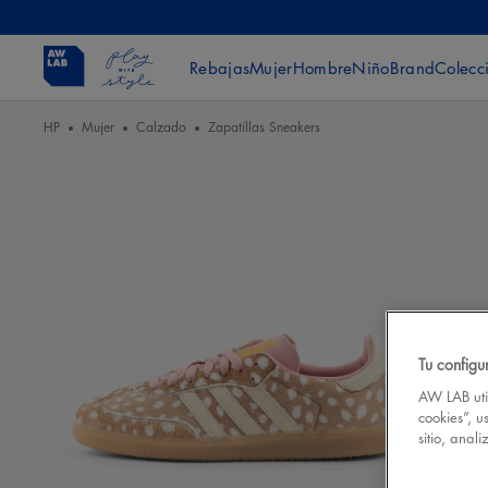
Rebajas
Mujer
Hombre
Niño
Brand
Colecc
HP
Mujer
Calzado
Zapatillas Sneakers
Tu configu
AW LAB util
cookies”, u
sitio, anal