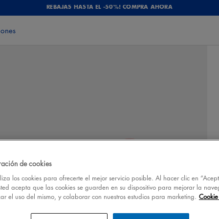
REBAJAS HASTA EL -50%! COMPRA AHORA
iones
ración de cookies
iza los cookies para ofrecerte el mejor servicio posible. Al hacer clic en “Acep
sted acepta que las cookies se guarden en su dispositivo para mejorar la nave
izar el uso del mismo, y colaborar con nuestros estudios para marketing.
Cookie 