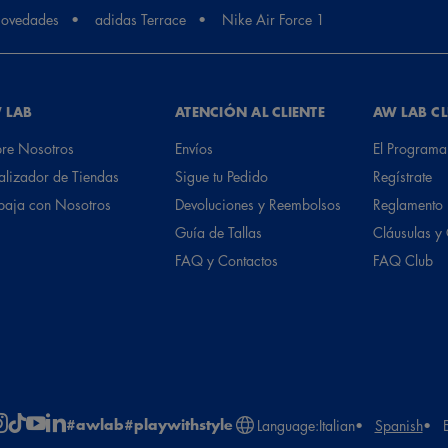
ovedades
adidas Terrace
Nike Air Force 1
 LAB
ATENCIÓN AL CLIENTE
AW LAB C
re Nosotros
Envíos
El Programa
alizador de Tiendas
Sigue tu Pedido
Regístrate
baja con Nosotros
Devoluciones y Reembolsos
Reglamento
Guía de Tallas
Cláusulas y
FAQ y Contactos
FAQ Club
#awlab
#playwithstyle
Language:
Italian
Spanish