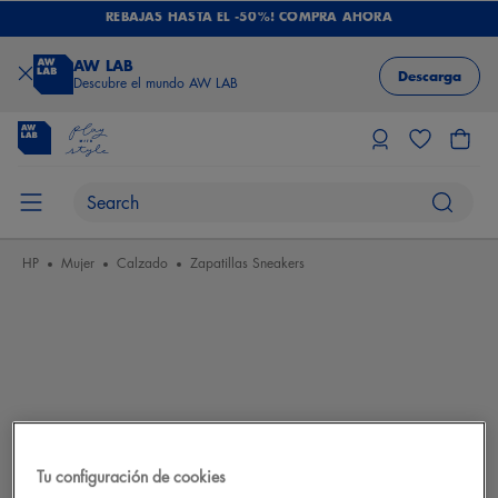
REBAJAS HASTA EL -50%! COMPRA AHORA
AW LAB
Descarga
Descubre el mundo AW LAB
HP
Mujer
Calzado
Zapatillas Sneakers
Tu configuración de cookies