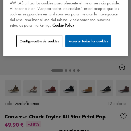
AW LAB utiliza los cookies para ofrecerte el mejor servicio posible.
Al hacer clic en “Aceptar todas las cookies”, usted acepta que las
cookies se guarden en su dispositivo para mejorar la navegación
del sitio, analizar el uso del mismo, y colaborar con nuestros
estudios para marketing.
Cookie Policy
Configuración de cookies
Aceptar todas las cookies
color
verde/bianco
12 colores
Converse Chuck Taylor All Star Petal Pop
49,90 €
-38%