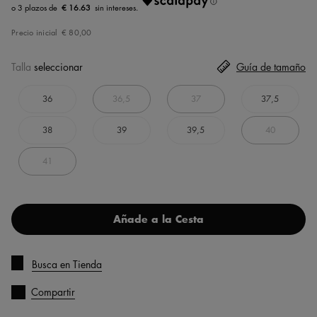
€ 16.63
Precio inicial
€ 80,00
Talla
seleccionar
Guía de tamaño
36
36,5
37
37,5
38
39
39,5
40
41
Añade a la Cesta
Busca en Tienda
Compartir