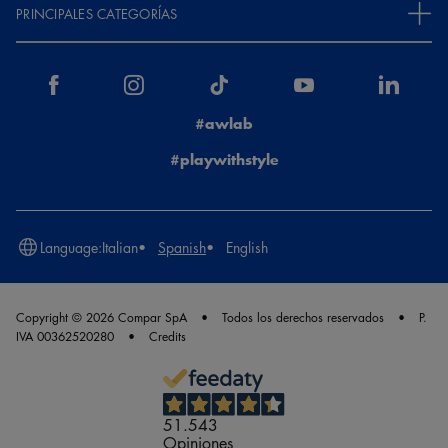
PRINCIPALES CATEGORÍAS
#awlab
#playwithstyle
Language:
Italian
Spanish
English
Copyright © 2026 Compar SpA
Todos los derechos reservados
P.
IVA 00362520280
Credits
51.543
Opiniones