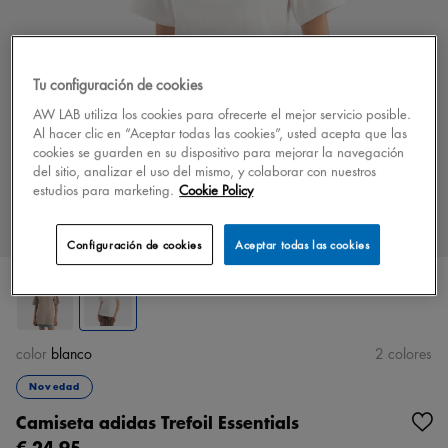
Tu configuración de cookies
AW LAB utiliza los cookies para ofrecerte el mejor servicio posible.
Al hacer clic en “Aceptar todas las cookies”, usted acepta que las
cookies se guarden en su dispositivo para mejorar la navegación
del sitio, analizar el uso del mismo, y colaborar con nuestros
estudios para marketing.
Cookie Policy
Configuración de cookies
Aceptar todas las cookies
color
blanco
2 colores
Novedad
Camiseta adidas Trefoil Essentials
€ 24,95