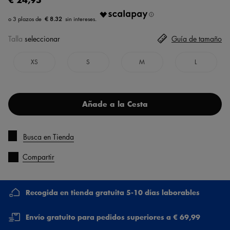
€ 8.32
Talla
seleccionar
Guía de tamaño
XS
S
M
L
Añade a la Cesta
Busca en Tienda
Compartir
Recogida en tienda gratuita 5-10 días laborables
Envío gratuito para pedidos superiores a € 69,99