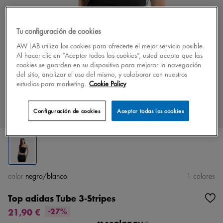
Tu configuración de cookies
AW LAB utiliza los cookies para ofrecerte el mejor servicio posible.
Al hacer clic en “Aceptar todas las cookies”, usted acepta que las
cookies se guarden en su dispositivo para mejorar la navegación
del sitio, analizar el uso del mismo, y colaborar con nuestros
estudios para marketing.
Cookie Policy
Configuración de cookies
Aceptar todas las cookies
color
negro/blanco
1 colores
Top adidas Tube 3-Stripes
21,90 €
-27%