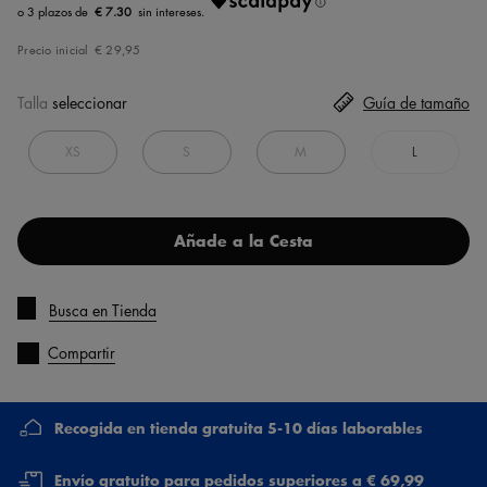
€ 7.30
Precio inicial
€ 29,95
Talla
seleccionar
Guía de tamaño
XS
S
M
L
Añade a la Cesta
Busca en Tienda
Compartir
Recogida en tienda gratuita 5-10 días laborables
Envío gratuito para pedidos superiores a € 69,99