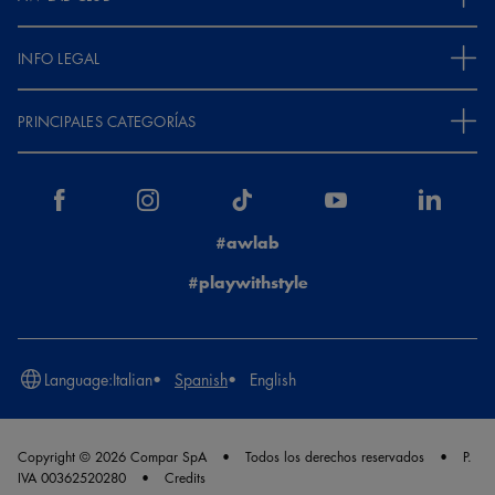
INFO LEGAL
PRINCIPALES CATEGORÍAS
#awlab
#playwithstyle
Language:
Italian
Spanish
English
Copyright © 2026 Compar SpA
Todos los derechos reservados
P.
IVA 00362520280
Credits