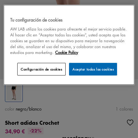
Tu configuración de cookies
AW LAB utiliza los cookies para ofrecerte el mejor servicio posible.
Al hacer clic en “Aceptar todas las cookies”, usted acepta que las
cookies se guarden en su dispositivo para mejorar la navegación
del sitio, analizar el uso del mismo, y colaborar con nuestros
estudios para marketing.
Cookie Policy
Configuración de cookies
Aceptar todas las cookies
color
negro/blanco
1 colores
Short adidas Crochet
34,90 €
-22%