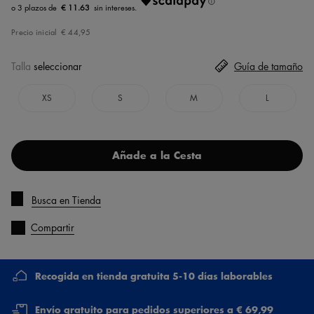
€ 11.63
Precio inicial
€ 44,95
Talla
seleccionar
Guía de tamaño
XS
S
M
L
Añade a la Cesta
Busca en Tienda
Compartir
Recogida en tienda gratuita 5-10 días laborables
Envío gratuito para pedidos superiores a € 69,99