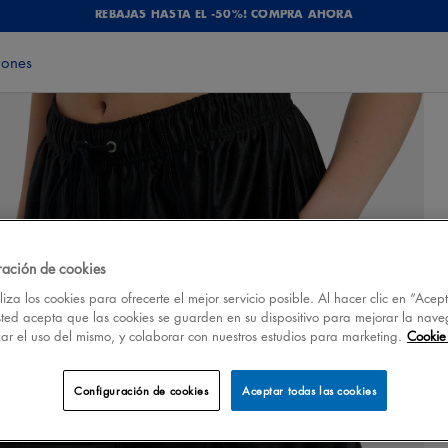
REBAJAS HASTA EL -50%! COMPRA AHORA
iones
ración de cookies
iza los cookies para ofrecerte el mejor servicio posible. Al hacer clic en “Acep
sted acepta que las cookies se guarden en su dispositivo para mejorar la nave
izar el uso del mismo, y colaborar con nuestros estudios para marketing.
Cookie 
Configuración de cookies
Aceptar todas las cookies