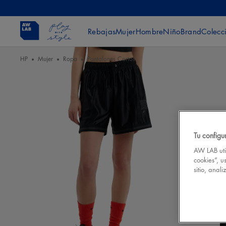
Rebajas
Mujer
Hombre
Niño
Brand
Colecc
HP
Mujer
Ropa
Pantalones Cortos
Tu configu
AW LAB util
cookies”, u
sitio, anal