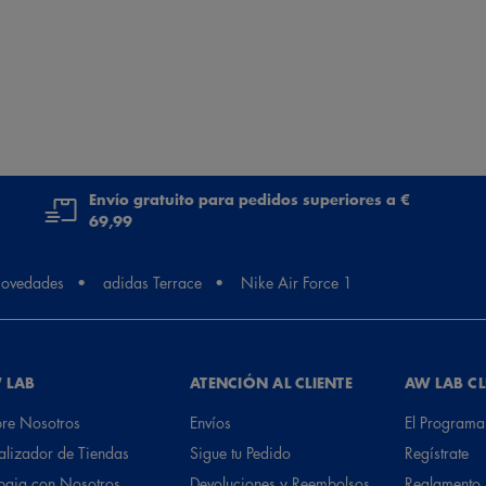
Envío gratuito para pedidos superiores a €
69,99
ovedades
adidas Terrace
Nike Air Force 1
 LAB
ATENCIÓN AL CLIENTE
AW LAB C
re Nosotros
Envíos
El Programa
alizador de Tiendas
Sigue tu Pedido
Regístrate
baja con Nosotros
Devoluciones y Reembolsos
Reglamento