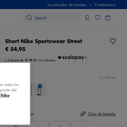
Localizador de tiendas
Contáctanos
Short Nike Sportswear Street
€ 54,95
€ 18.32
color
negro
3 colores
tar todas las
gación del
Policy
Talla
seleccionar
Guía de tamaño
XS
S
M
L