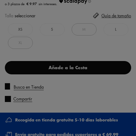
€ 9.97
Talla
seleccionar
Guía de tamaño
XS
S
M
L
XL
Añade a la Cesta
Busca en Tienda
Compartir
Recogida en tienda gratuita 5-10 días laborables
Envío gratuito para pedidos superiores a € 69,99