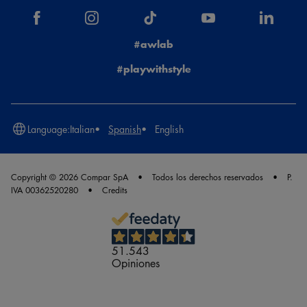
#awlab
#playwithstyle
Language:
Italian
Spanish
English
Copyright © 2026 Compar SpA
Todos los derechos reservados
P.
IVA 00362520280
Credits
51.543
Opiniones