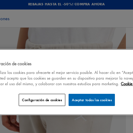
REBAJAS HASTA EL -50%! COMPRA AHORA
iones
ración de cookies
iza los cookies para ofrecerte el mejor servicio posible. Al hacer clic en “Acep
sted acepta que las cookies se guarden en su dispositivo para mejorar la nave
izar el uso del mismo, y colaborar con nuestros estudios para marketing.
Cookie 
Configuración de cookies
Aceptar todas las cookies