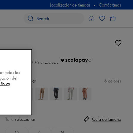
Localizador de tiendas
Contáctanos
N/D
€ 13.30
tar todas las
gación del
color
seleccionar
6 colores
Policy
Talla
seleccionar
Guía de tamaño
XS
S
M