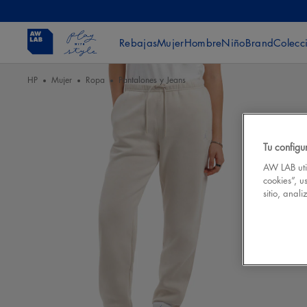
Rebajas
Mujer
Hombre
Niño
Brand
Colecc
HP
Mujer
Ropa
Pantalones y Jeans
Tu configu
AW LAB util
cookies”, u
sitio, anal