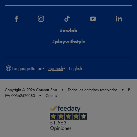
#awlab
#playwithstyle
Language:
Italian
Spanish
English
Copyright © 2026 Compar SpA
Todos los derechos reservados
P.
IVA 00362520280
Credits
51.563
Opiniones