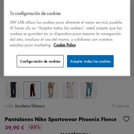
Tu configuración de cookies
AW LAB utiliza los cookies para ofrecerte el mejor servicio posible.
Al hacer clic en “Aceptar todas las cookies”, usted acepta que las
cookies se guarden en su dispositivo para mejorar la navegación
del sitio, analizar el uso del mismo, y colaborar con nuestros
estudios para marketing.
Cookie Policy
Configuración de cookies
Aceptar todas las cookies
color
burdeos/blanco
5 colores
Pantalones Nike Sportswear Phoenix Fleece
39,90 €
-33%