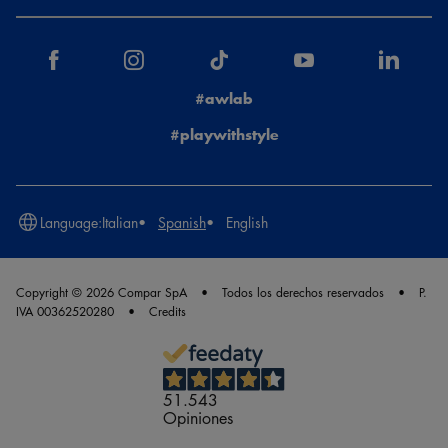
#awlab
#playwithstyle
Language:
Italian
Spanish
English
Copyright © 2026 Compar SpA
Todos los derechos reservados
P.
IVA 00362520280
Credits
51.543
Opiniones