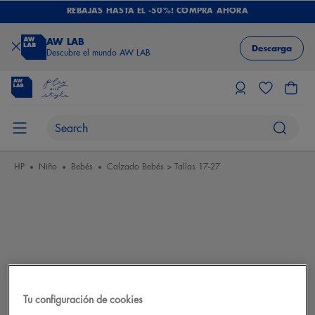
REBAJAS HASTA EL -50%! COMPRA AHORA
AW LAB
Descarga
Descubre el mundo AW LAB
HP
Niño
Bebés
Calzado Bebés > Tallas 17-27
Tu configuración de cookies