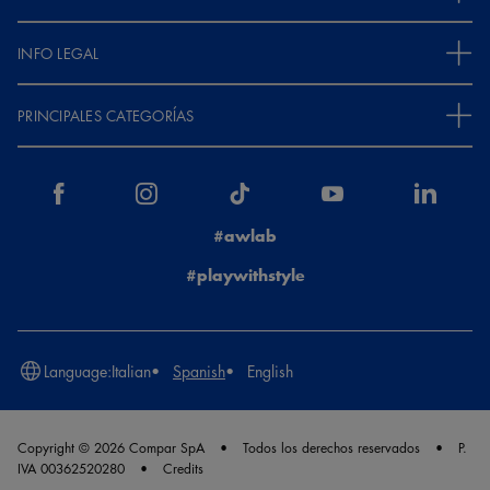
INFO LEGAL
PRINCIPALES CATEGORÍAS
#awlab
#playwithstyle
Language:
Italian
Spanish
English
Copyright © 2026 Compar SpA
Todos los derechos reservados
P.
IVA 00362520280
Credits