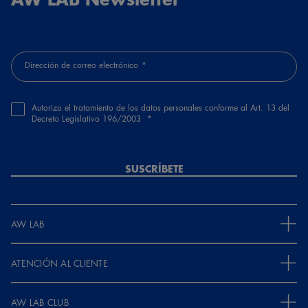
Quedan genial. Más cómodas de lo que parecen a primera vista.
Guest
Dirección de correo electrónico
Hace 6 meses y 8 días
Calidad del cuero y diseño. Modelo de toda la vida
Autorizo el tratamiento de los datos personales conforme al Art. 13 del
Decreto Legislativo 196/2003
Guest
Hace 6 meses y 9 días
El diseño es clásico y elegante, pensaba que al tener suela fina no
SUSCRÍBETE
serían muy cómodos, pero, son geniales y los volvería a comprar
sin duda
AW LAB
MUESTRA OTRAS REVISIONES
ATENCIÓN AL CLIENTE
AW LAB CLUB