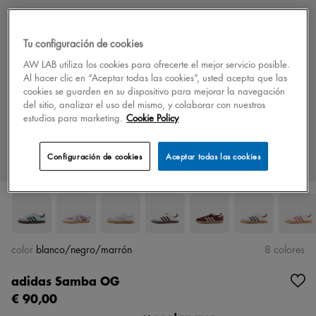
Tu configuración de cookies
AW LAB utiliza los cookies para ofrecerte el mejor servicio posible.
Al hacer clic en “Aceptar todas las cookies”, usted acepta que las
cookies se guarden en su dispositivo para mejorar la navegación
del sitio, analizar el uso del mismo, y colaborar con nuestros
estudios para marketing.
Cookie Policy
Configuración de cookies
Aceptar todas las cookies
color
blanco/negro/marrón
8 colores
adidas Samba OG
€ 90,00