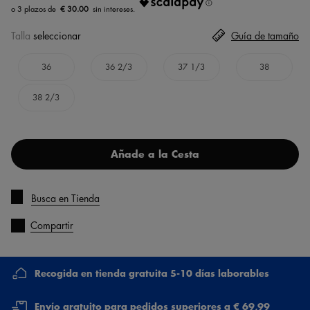
€ 30.00
Talla
seleccionar
Guía de tamaño
36
36 2/3
37 1/3
38
38 2/3
Añade a la Cesta
Busca en Tienda
Compartir
Recogida en tienda gratuita 5-10 días laborables
Envío gratuito para pedidos superiores a € 69,99