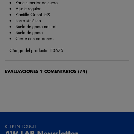
Parte superior de cuero
Ajuste regular
Plantilla OrthoLite®
Forro sintético
Suela de goma natural
Suela de goma
Cierre con cordones.
Código del producto: IE3675
EVALUACIONES Y COMENTARIOS
(74)
Guest
Hace 6 meses y 6 días
Un 10 repetiré , son unas zapatillas muy cómodas y nunca pasan
de moda
Guest
KEEP IN TOUCH
AW LAB Newsletter
Hace 6 meses y 8 días