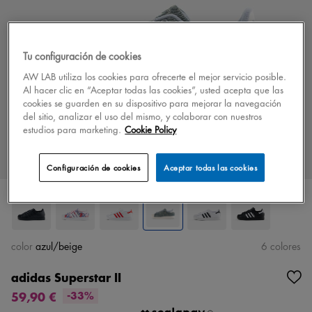
Tu configuración de cookies
AW LAB utiliza los cookies para ofrecerte el mejor servicio posible.
Al hacer clic en “Aceptar todas las cookies”, usted acepta que las
cookies se guarden en su dispositivo para mejorar la navegación
del sitio, analizar el uso del mismo, y colaborar con nuestros
estudios para marketing.
Cookie Policy
Configuración de cookies
Aceptar todas las cookies
color
azul/beige
6 colores
adidas Superstar II
59,90 €
-33%