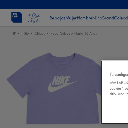
Rebajas
Mujer
Hombre
Niño
Brand
Colecc
HP
Niño
Chicos
Ropa Chicos > Hasta 16 Años
Tu configu
AW LAB util
cookies”, u
sitio, anal