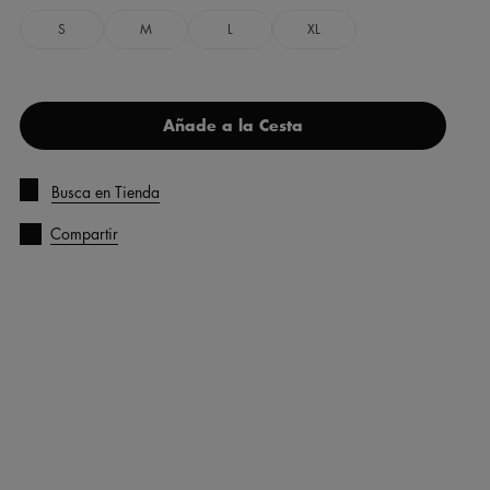
S
M
L
XL
Añade a la Cesta
Busca en Tienda
Compartir