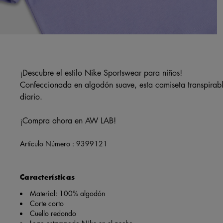
¡Descubre el estilo Nike Sportswear para niños!
Confeccionada en algodón suave, esta camiseta transpirable
diario.
¡Compra ahora en AW LAB!
Artículo Número :
9399121
Características
Material: 100% algodón
Corte corto
Cuello redondo
Logo estampado Nike en el pecho.