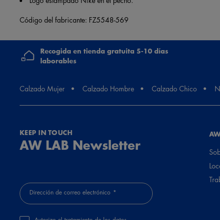
Código del fabricante: FZ5548-569
Recogida en tienda gratuita 5-10 días
laborables
Calzado Mujer
Calzado Hombre
Calzado Chico
N
KEEP IN TOUCH
AW
AW LAB Newsletter
Sob
Loc
Tra
Dirección de correo electrónico
Autorizo el tratamiento de los datos