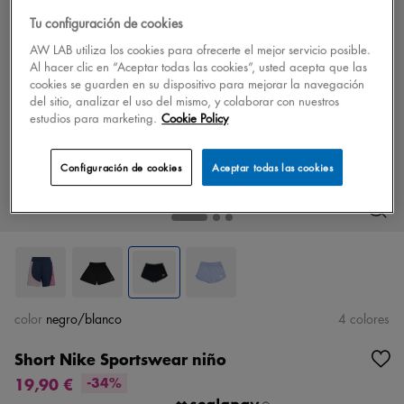
Tu configuración de cookies
AW LAB utiliza los cookies para ofrecerte el mejor servicio posible.
Al hacer clic en “Aceptar todas las cookies”, usted acepta que las
cookies se guarden en su dispositivo para mejorar la navegación
del sitio, analizar el uso del mismo, y colaborar con nuestros
estudios para marketing.
Cookie Policy
Configuración de cookies
Aceptar todas las cookies
color
negro/blanco
4 colores
Short Nike Sportswear niño
19,90 €
-34%