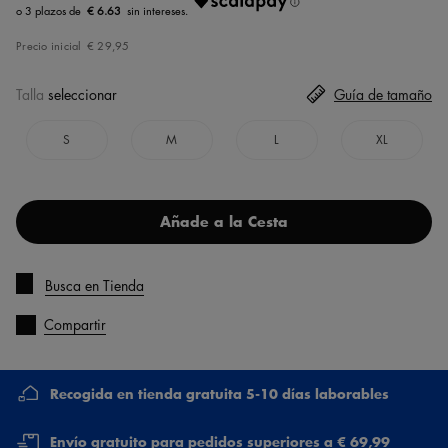
€ 6.63
Precio inicial
€ 29,95
Talla
seleccionar
Guía de tamaño
S
M
L
XL
Añade a la Cesta
Busca en Tienda
Compartir
Recogida en tienda gratuita 5-10 días laborables
Envío gratuito para pedidos superiores a € 69,99