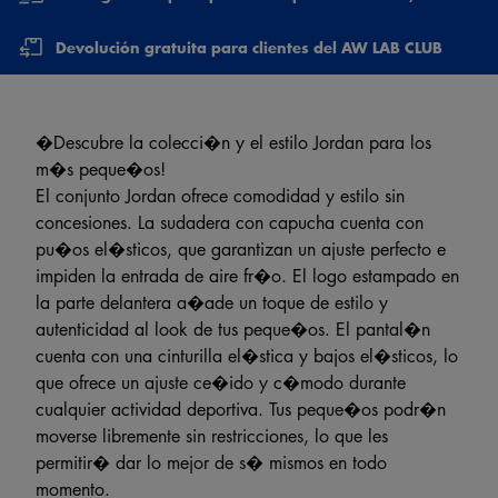
Devolución gratuita para clientes del AW LAB CLUB
�Descubre la colecci�n y el estilo Jordan para los
m�s peque�os!
El conjunto Jordan ofrece comodidad y estilo sin
concesiones. La sudadera con capucha cuenta con
pu�os el�sticos, que garantizan un ajuste perfecto e
impiden la entrada de aire fr�o. El logo estampado en
la parte delantera a�ade un toque de estilo y
autenticidad al look de tus peque�os. El pantal�n
cuenta con una cinturilla el�stica y bajos el�sticos, lo
que ofrece un ajuste ce�ido y c�modo durante
cualquier actividad deportiva. Tus peque�os podr�n
moverse libremente sin restricciones, lo que les
permitir� dar lo mejor de s� mismos en todo
momento.