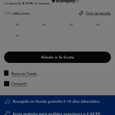
€ 19.98
Talla
seleccionar
Guía de tamaño
3Y
4Y
5Y
6Y
7Y
Añade a la Cesta
Busca en Tienda
Compartir
Recogida en tienda gratuita 5-10 días laborables
Envío gratuito para pedidos superiores a € 69,99