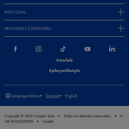
INFO LEGAL
PRINCIPALES CATEGORÍAS
#awlab
#playwithstyle
Language:
Italian
Spanish
English
Copyright © 2026 Compar SpA
Todos los derechos reservados
P.
IVA 00362520280
Credits