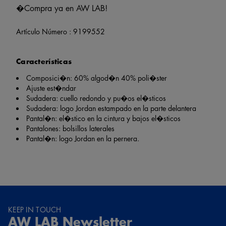
�Compra ya en AW LAB!
Artículo Número :
9199552
Características
Composici�n: 60% algod�n 40% poli�ster
Ajuste est�ndar
Sudadera: cuello redondo y pu�os el�sticos
Sudadera: logo Jordan estampado en la parte delantera
Pantal�n: el�stico en la cintura y bajos el�sticos
Pantalones: bolsillos laterales
Pantal�n: logo Jordan en la pernera.
KEEP IN TOUCH
AW LAB Newsletter