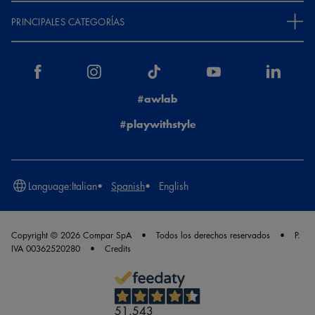
PRINCIPALES CATEGORÍAS
#awlab
#playwithstyle
Language:
Italian
Spanish
English
Copyright © 2026 Compar SpA
Todos los derechos reservados
P.
IVA 00362520280
Credits
51.543