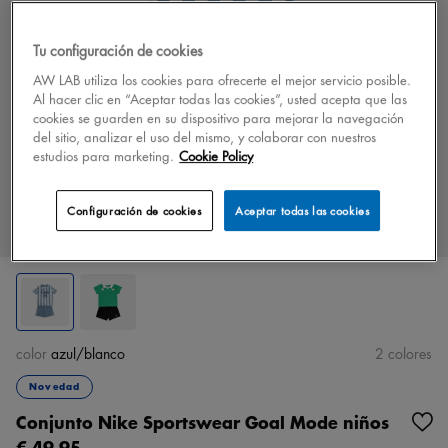
Tu configuración de cookies
AW LAB utiliza los cookies para ofrecerte el mejor servicio posible.
Al hacer clic en “Aceptar todas las cookies”, usted acepta que las
cookies se guarden en su dispositivo para mejorar la navegación
del sitio, analizar el uso del mismo, y colaborar con nuestros
estudios para marketing.
Cookie Policy
Configuración de cookies
Aceptar todas las cookies
color
azul/blanco
2 colores
Novedad
Conjunto Nike Sportswear Goal Mode niños
€ 49,95