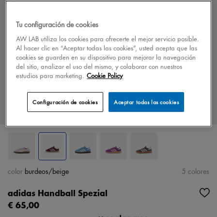
Tu configuración de cookies
AW LAB utiliza los cookies para ofrecerte el mejor servicio posible.
Al hacer clic en “Aceptar todas las cookies”, usted acepta que las
cookies se guarden en su dispositivo para mejorar la navegación
del sitio, analizar el uso del mismo, y colaborar con nuestros
estudios para marketing.
Cookie Policy
Configuración de cookies
Aceptar todas las cookies
color
burdeos/beige
5 colores
adidas Handball Spezial
€ 65,00