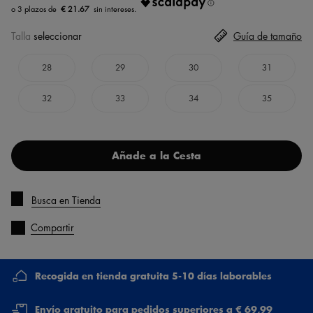
€ 21.67
Talla
seleccionar
Guía de tamaño
28
29
30
31
32
33
34
35
Añade a la Cesta
Busca en Tienda
Compartir
Recogida en tienda gratuita 5-10 días laborables
Envío gratuito para pedidos superiores a € 69,99