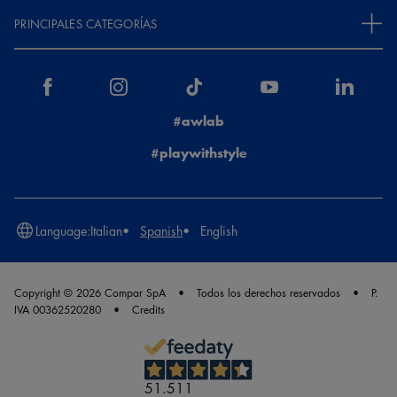
PRINCIPALES CATEGORÍAS
#awlab
#playwithstyle
Language:
Italian
Spanish
English
Copyright © 2026 Compar SpA
Todos los derechos reservados
P.
IVA 00362520280
Credits
51.511