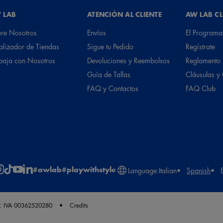
 LAB
ATENCIÓN AL CLIENTE
AW LAB C
re Nosotros
Envíos
El Programa
alizador de Tiendas
Sigue tu Pedido
Regístrate
baja con Nosotros
Devoluciones y Reembolsos
Reglamento
Guía de Tallas
Cláusulas y
FAQ y Contactos
FAQ Club
#awlab
#playwithstyle
Language:
Italian
Spanish
. IVA 00362520280
Credits