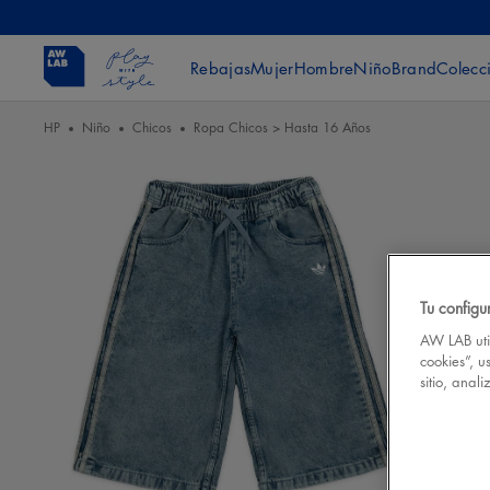
Rebajas
Mujer
Hombre
Niño
Brand
Colecc
HP
Niño
Chicos
Ropa Chicos > Hasta 16 Años
Tu configu
AW LAB util
cookies”, u
sitio, anal