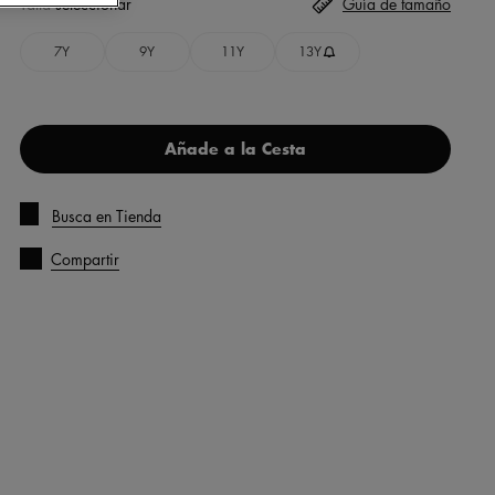
Talla
seleccionar
Guía de tamaño
7Y
9Y
11Y
13Y
Añade a la Cesta
Busca en Tienda
Compartir