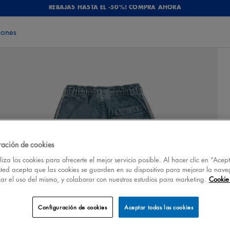
REBAJAS HASTA EL -50%! COMPRA AHORA
iones
ración de cookies
iza los cookies para ofrecerte el mejor servicio posible. Al hacer clic en “Acep
sted acepta que las cookies se guarden en su dispositivo para mejorar la nave
izar el uso del mismo, y colaborar con nuestros estudios para marketing.
Cookie 
Configuración de cookies
Aceptar todas las cookies