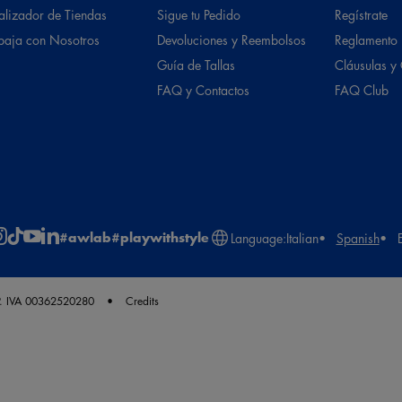
alizador de Tiendas
Sigue tu Pedido
Regístrate
baja con Nosotros
Devoluciones y Reembolsos
Reglamento
Guía de Tallas
Cláusulas y
FAQ y Contactos
FAQ Club
#awlab
#playwithstyle
Language:
Italian
Spanish
. IVA 00362520280
Credits