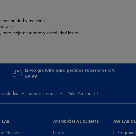
ra comodidad y reacción
volvente
x, para mejorar soporte y estabilidad lateral
Envío gratuito para pedidos superiores a €
69,99
ovedades
adidas Terrace
Nike Air Force 1
 LAB
ATENCIÓN AL CLIENTE
AW LAB C
re Nosotros
Envíos
El Programa