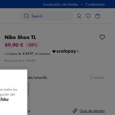
Localizador de tiendas
Contáctanos
Nike Shox TL
89,90 €
-36%
€ 29.97
Precio inicial
€ 140,00
color
negro/plata/amarillo
2 colores
tar todas las
gación del
Policy
Talla
seleccionar
Guía de tamaño