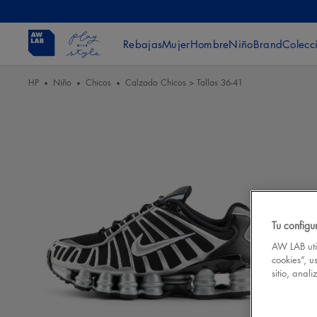
Rebajas
Mujer
Hombre
Niño
Brand
Colecc
HP
Niño
Chicos
Calzado Chicos > Tallas 36-41
Tu configu
AW LAB util
cookies”, u
sitio, anal