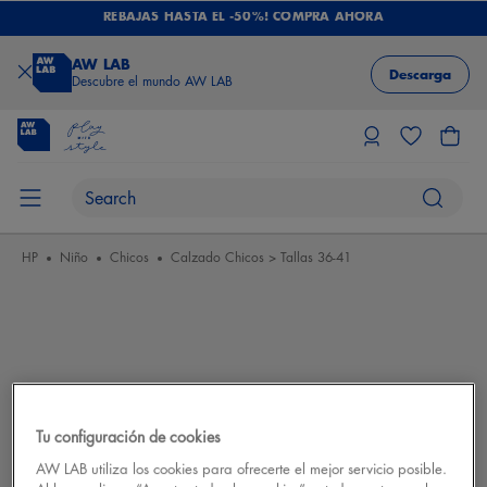
REBAJAS HASTA EL -50%! COMPRA AHORA
AW LAB
Descarga
Descubre el mundo AW LAB
HP
Niño
Chicos
Calzado Chicos > Tallas 36-41
Tu configuración de cookies
AW LAB utiliza los cookies para ofrecerte el mejor servicio posible.