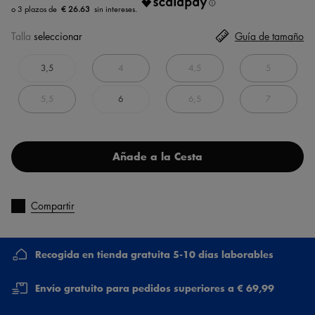
€ 26.63
Talla
seleccionar
Guía de tamaño
3,5
4
4,5
5
5,5
6
6,5
7
Añade a la Cesta
Compartir
Recogida en tienda gratuita 5-10 días laborables
Envío gratuito para pedidos superiores a € 69,99