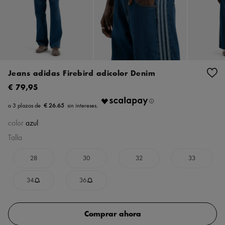
Jeans adidas Firebird adicolor Denim
€ 79,95
€ 26.65
color
azul
Talla
28
30
32
33
34
36
Comprar ahora