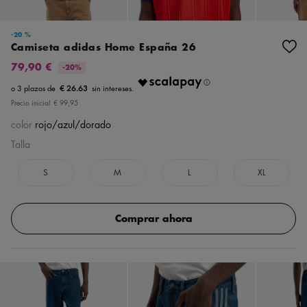
-20 %
Camiseta adidas Home España 26
79,90 €
-20%
€ 26.63
Precio inicial
€ 99,95
color
rojo/azul/dorado
Talla
S
M
L
XL
Comprar ahora