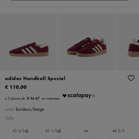
adidas Handball Spezial
€ 110,00
€ 36.67
color
burdeos/beige
Talla
42 2/3
43 1/3
44
44 2/3