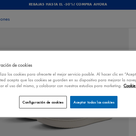
REBAJAS HASTA EL -50%! COMPRA AHORA
iones
ración de cookies
iza los cookies para ofrecerte el mejor servicio posible. Al hacer clic en “Acep
sted acepta que las cookies se guarden en su dispositivo para mejorar la nave
izar el uso del mismo, y colaborar con nuestros estudios para marketing.
Cookie 
Configuración de cookies
Aceptar todas las cookies