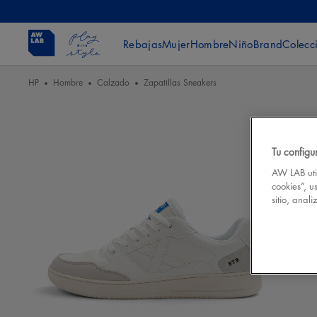
Rebajas
Mujer
Hombre
Niño
Brand
Colecc
HP
Hombre
Calzado
Zapatillas Sneakers
Tu configu
AW LAB util
cookies”, u
sitio, anal