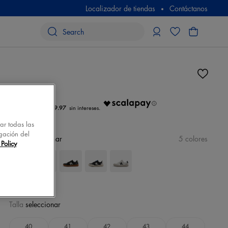
Localizador de tiendas
Contáctanos
N/D
€ 19.97
tar todas las
gación del
color
seleccionar
5 colores
Policy
Talla
seleccionar
40
41
42
43
44