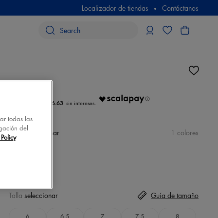
Localizador de tiendas
Contáctanos
N/D
€ 26.63
tar todas las
gación del
color
seleccionar
1 colores
Policy
Talla
seleccionar
Guía de tamaño
6
6,5
7
7,5
8