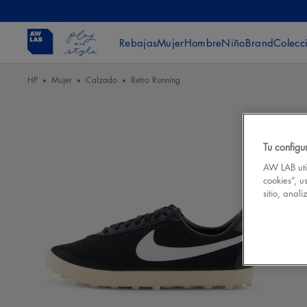
Rebajas
Mujer
Hombre
Niño
Brand
Colecc
HP
Mujer
Calzado
Retro Running
Tu configu
AW LAB util
cookies”, u
sitio, anal