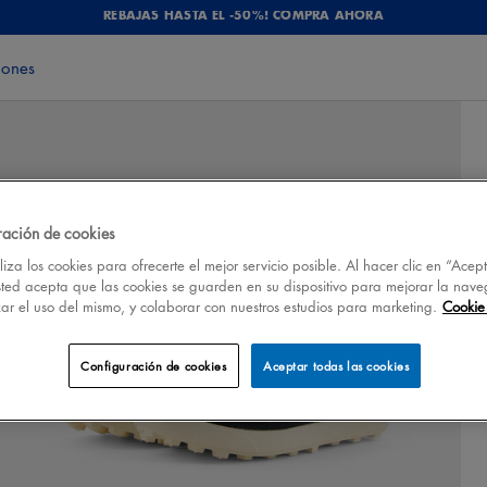
REBAJAS HASTA EL -50%! COMPRA AHORA
iones
ración de cookies
iza los cookies para ofrecerte el mejor servicio posible. Al hacer clic en “Acep
sted acepta que las cookies se guarden en su dispositivo para mejorar la nave
izar el uso del mismo, y colaborar con nuestros estudios para marketing.
Cookie 
Configuración de cookies
Aceptar todas las cookies