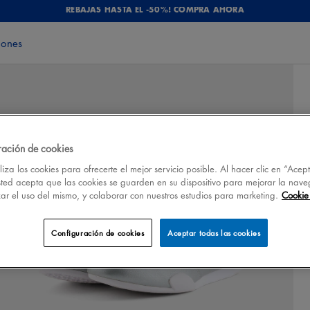
REBAJAS HASTA EL -50%! COMPRA AHORA
iones
ración de cookies
iza los cookies para ofrecerte el mejor servicio posible. Al hacer clic en “Acep
sted acepta que las cookies se guarden en su dispositivo para mejorar la nave
izar el uso del mismo, y colaborar con nuestros estudios para marketing.
Cookie 
Configuración de cookies
Aceptar todas las cookies