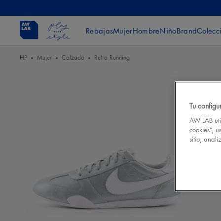
Rebajas
Mujer
Hombre
Niño
Brand
Colecc
HP
Mujer
Calzado
Retro Running
Tu configu
AW LAB util
cookies”, u
sitio, anal