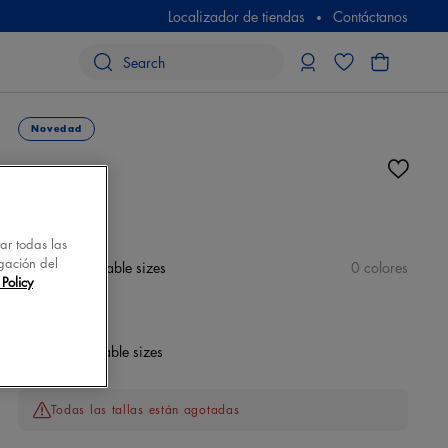
Localizador de tiendas
Contáctanos
Novedad
N/D
tar todas las
gación del
color
No available sizes
0 colores
Policy
Talla
No available sizes
Todas las tallas están agotadas